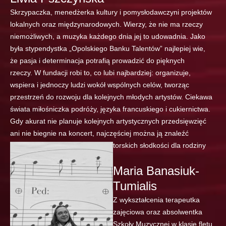
Skrzypaczka, menedżerka kultury i pomysłodawczyni projektów
lokalnych oraz międzynarodowych. Wierzy, że nie ma rzeczy
niemożliwych, a muzyka każdego dnia jej to udowadnia. Jako
była stypendystka „Opolskiego Banku Talentów” najlepiej wie,
że pasja i determinacja potrafią prowadzić do pięknych
rzeczy. W fundacji robi to, co lubi najbardziej: organizuje,
wspiera i jednoczy ludzi wokół wspólnych celów, tworząc
przestrzeń do rozwoju dla kolejnych młodych artystów. Ciekawa
świata miłośniczka podróży, języka francuskiego i cukiernictwa.
Gdy akurat nie planuje kolejnych artystycznych przedsięwzięć
ani nie biegnie na koncert, najczęściej można ją znaleźć
z książką albo przy pieczeniu autorskich słodkości dla rodziny
i przyjaciół.
Maria Banasiuk-
Tumialis
Z wykształcenia terapeutka
zajęciowa oraz absolwentka
Szkoły Muzycznej w klasie fletu.