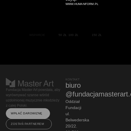
WWW.HUMANFORM.PL
WSPARCIE
50 ZŁ
100 ZŁ
150 ZŁ
KONTAKT
biuro
Fundacja Master Art powstała, aby
@fundacjamasterart
wyrównywać szanse wśród
uzdolnionej muzycznie młodzieży
Oddział
z całej Polski.
Fundacji
ul.
WPŁAĆ DAROWIZNĘ
Belwederska
ZOSTAŃ PARTNEREM
20/22.