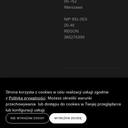
00-762
Warszawa
NIP 991-053-
20-46
REGON
385276399
©
POLITYKA
MADE WITH ♥ BY
MASTER
PRYWATNOŚCI
HUMAN FORM™
ART
STUDIO
Strona korzysta z cookies w celu realizacji usługi zgodnie
2022
z
Polityką prywatności
. Możesz określić warunki
przechowywania lub dostępu do cookies w Twojej przeglądarce
lub konfiguracji usługi.
NIE WYRAŻAM ZGODY
WYRAŻAM ZGODĘ
B
T